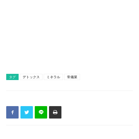
タグ
デトックス
ミネラル
常備菜