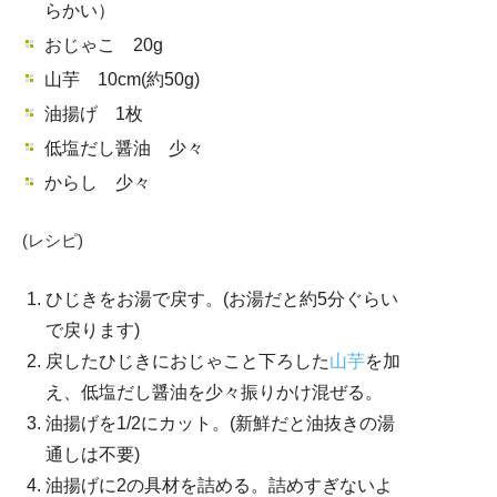
らかい）
おじゃこ 20g
山芋 10cm(約50g)
油揚げ 1枚
低塩だし醤油 少々
からし 少々
(レシピ)
ひじきをお湯で戻す。(お湯だと約5分ぐらい
で戻ります)
戻したひじきにおじゃこと下ろした
山芋
を加
え、低塩だし醤油を少々振りかけ混ぜる。
油揚げを1/2にカット。(新鮮だと油抜きの湯
通しは不要)
油揚げに2の具材を詰める。詰めすぎないよ