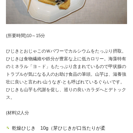
(所要時間)10～15分
ひじきとおじゃこのＷパワーでカルシウムをたっぷり摂取。
ひじきは食物繊維や鉄分が豊富な上に低カロリー。海藻特有
のミネラル「ヨ－ド」もたっぷり含まれているので甲状腺の
トラブルが気になる人のお助け食品の筆頭。山芋は、滋養強
壮に良いと言われ-山うなぎ-とも呼ばれているぐらいです。
ひじきも山芋も代謝を促し、巡りの良いカラダへとデトック
ス。
(材料)2人分
乾燥ひじき 10g（芽ひじきが口当たりが柔