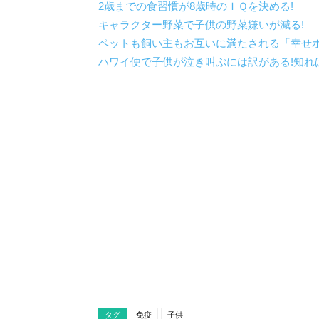
2歳までの食習慣が8歳時のＩＱを決める!
キャラクター野菜で子供の野菜嫌いが減る!
ペットも飼い主もお互いに満たされる「幸せ
ハワイ便で子供が泣き叫ぶには訳がある!知れ
タグ
免疫
子供