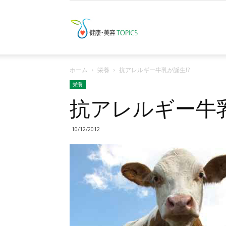
健
ホーム
栄養
抗アレルギー牛乳が誕生!?
康・
栄養
抗アレルギー牛乳
10/12/2012
美
容