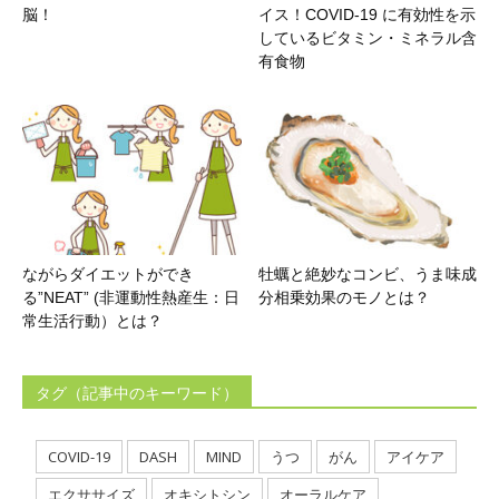
脳！
イス！COVID-19 に有効性を示
しているビタミン・ミネラル含
有食物
ながらダイエットができ
牡蠣と絶妙なコンビ、うま味成
る”NEAT” (非運動性熱産生：日
分相乗効果のモノとは？
常生活行動）とは？
タグ（記事中のキーワード）
COVID-19
DASH
MIND
うつ
がん
アイケア
エクササイズ
オキシトシン
オーラルケア