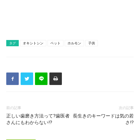
タグ
オキシトシン
ペット
ホルモン
子供
前の記事
次の記事
正しい歯磨き方法って?歯医者
長生きのキーワードは気の若
さんにもわからない!?
さ!?