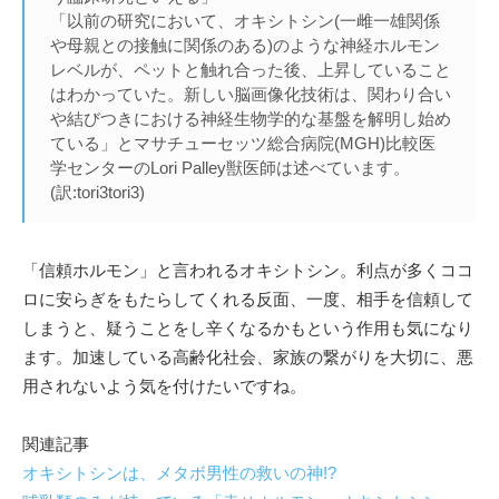
「以前の研究において、オキシトシン(一雌一雄関係
や母親との接触に関係のある)のような神経ホルモン
レベルが、ペットと触れ合った後、上昇していること
はわかっていた。新しい脳画像化技術は、関わり合い
や結びつきにおける神経生物学的な基盤を解明し始め
ている」とマサチューセッツ総合病院(MGH)比較医
学センターのLori Palley獣医師は述べています。
(訳:tori3tori3)
「信頼ホルモン」と言われるオキシトシン。利点が多くココ
ロに安らぎをもたらしてくれる反面、一度、相手を信頼して
しまうと、疑うことをし辛くなるかもという作用も気になり
ます。加速している高齢化社会、家族の繋がりを大切に、悪
用されないよう気を付けたいですね。
関連記事
オキシトシンは、メタボ男性の救いの神!?