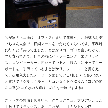
我が家のネコ達は、オフィス住まいで運動不足。雑誌のおデ
ブちゃん大会で、横綱マークをいただくくらいです。事務所
に行くと「待ってました」とばかりゴロゴロと言いながら、
すり寄ってきて、仕事の前に小トレーニング・エクササイ
ズ。コンピューターに向かっていると、膝の上に座ってキー
ボードを、手伝っているよとばかり、ツ～～～～と押さえ
て、折角入力したデーターを消している! 忙しくて会えない
と電話で「グルッグル～」とコンタクトを取り合うほどの愛
ネコ達(ネコ好きの人達は、みんな一緒ですよね)
ストレスの胃痛もめまいも、クニュクニュ、フワフワとした
手触りでリラックス。あ～これが、「オキシトシン!?