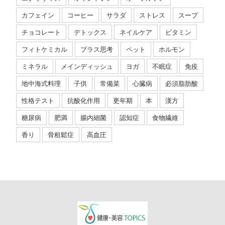
カフェイン
コーヒー
サラダ
ストレス
スープ
チョコレート
デトックス
ネイルケア
ビタミン
フィトケミカル
プラス思考
ペット
ホルモン
ミネラル
メインディッシュ
ヨガ
不眠症
免疫
地中海式料理
子供
常備菜
心臓病
必須脂肪酸
性格テスト
抗酸化作用
更年期
本
漢方
糖尿病
肥満
腸内細菌
認知症
食物繊維
香り
骨粗鬆症
高血圧