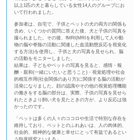
以上1匹の犬と暮らしている女性14人のグループにお
いて行われました。
参加者は、自宅で、子供とペットの犬の両方の関係も
含め、いくつかの質問に答えた後、犬と子供の写真を
撮られました。その後、fMRI(MRIを利用して人や動
物の脳や脊髄の活動に関連した血流動態反応を視覚化
する方法)を使用し、子供と犬の写真を見せられ、脳
の活動をモニターしました。
結果は、子どもやペットの写真を見ると、感情・報
酬・親和(一緒にいたいと思うこと)・視覚処理や社会
的相互作用(社会関係のあり方)に関係する脳の活動が
活発になりました。顔の認識やその他の視覚処理機能
の働きをする脳の部分は、実際、子供の写真を見せら
れたときより飼い犬を見たときの方が、より反応は強
かったのです。
「ペットは多くの人々のココロや生活で特別な存在を
維持しており、ペットとのふれあいは、人の肉体的、
社会的、精神的な健康と幸せにとって有益であるとい
う臨床研究といえる」