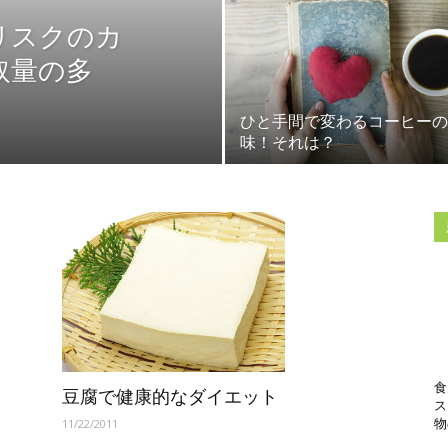
リスクのカ
取量の多
ひと手間で変わるコーヒーの
味！それは？
食
豆腐で健康的なダイエット
ス
11/22/2011
物