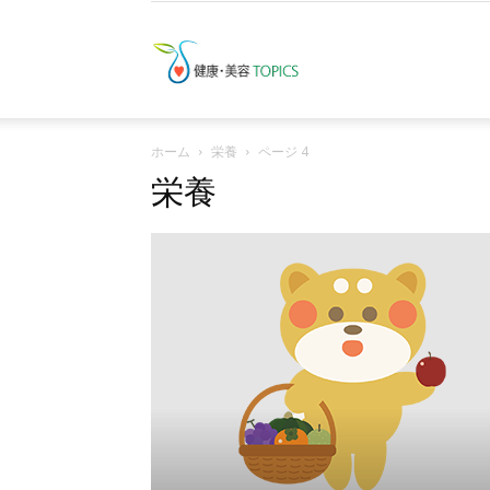
健
ホーム
栄養
ページ 4
康・
栄養
美
容