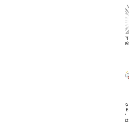
耳
縮
な
る
生
は