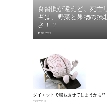
TOPICS
食習慣が違えど、死亡
ギは、野菜と果物の摂
さ！？
10/09/2022
ダイエットで脳も痩せてしまうかも!?
03/27/2012