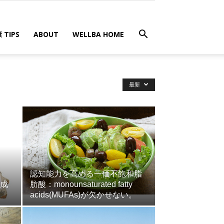
 TIPS
ABOUT
WELLBA HOME
最新
認知能力を高める一価不飽和脂
成
肪酸：monounsaturated fatty
acids(MUFAs)が欠かせない。