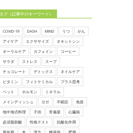
タグ（記事中のキーワード）
COVID-19
DASH
MIND
うつ
がん
アイケア
エクササイズ
オキシトシン
オーラルケア
カフェイン
コーヒー
サラダ
ストレス
スープ
チョコレート
デトックス
ネイルケア
ビタミン
フィトケミカル
プラス思考
ペット
ホルモン
ミネラル
メインディッシュ
ヨガ
不眠症
免疫
地中海式料理
子供
常備菜
心臓病
必須脂肪酸
性格テスト
抗酸化作用
更年期
本
漢方
糖尿病
肥満