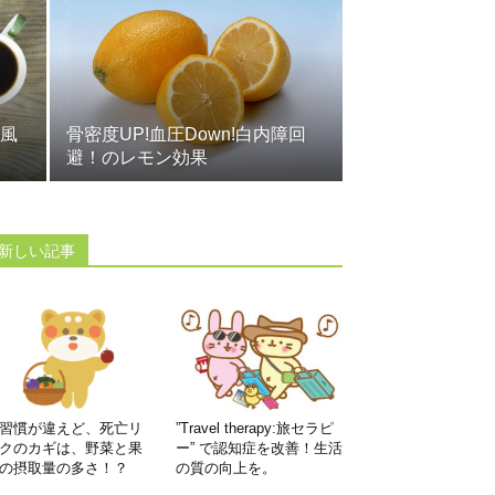
風
骨密度UP!血圧Down!白内障回
避！のレモン効果
新しい記事
習慣が違えど、死亡リ
”Travel therapy:旅セラピ
クのカギは、野菜と果
ー” で認知症を改善！生活
の摂取量の多さ！？
の質の向上を。