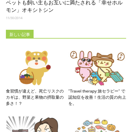
ペットも飼い主もお互いに満たされる「幸せホル
モン」オキシトシン
11/30/2014
新しい記事
食習慣が違えど、死亡リスクの
”Travel therapy:旅セラピー” で
カギは、野菜と果物の摂取量の
認知症を改善！生活の質の向上
多さ！？
を。