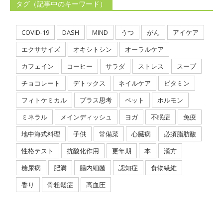
タグ（記事中のキーワード）
COVID-19
DASH
MIND
うつ
がん
アイケア
エクササイズ
オキシトシン
オーラルケア
カフェイン
コーヒー
サラダ
ストレス
スープ
チョコレート
デトックス
ネイルケア
ビタミン
フィトケミカル
プラス思考
ペット
ホルモン
ミネラル
メインディッシュ
ヨガ
不眠症
免疫
地中海式料理
子供
常備菜
心臓病
必須脂肪酸
性格テスト
抗酸化作用
更年期
本
漢方
糖尿病
肥満
腸内細菌
認知症
食物繊維
香り
骨粗鬆症
高血圧