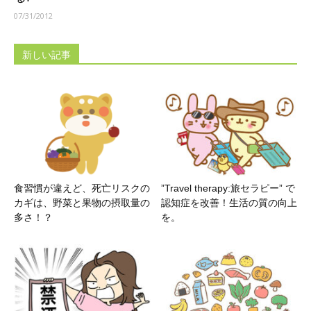
07/31/2012
新しい記事
食習慣が違えど、死亡リスクの
”Travel therapy:旅セラピー” で
カギは、野菜と果物の摂取量の
認知症を改善！生活の質の向上
多さ！？
を。