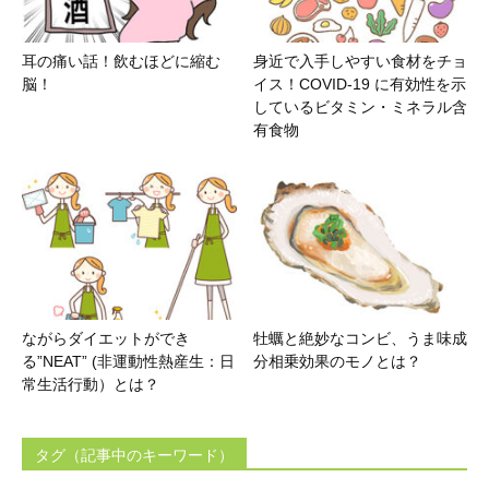
耳の痛い話！飲むほどに縮む
身近で入手しやすい食材をチョ
脳！
イス！COVID-19 に有効性を示
しているビタミン・ミネラル含
有食物
ながらダイエットができ
牡蠣と絶妙なコンビ、うま味成
る”NEAT” (非運動性熱産生：日
分相乗効果のモノとは？
常生活行動）とは？
タグ（記事中のキーワード）