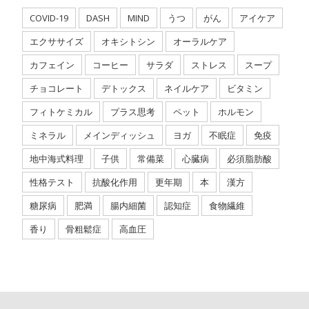
COVID-19
DASH
MIND
うつ
がん
アイケア
エクササイズ
オキシトシン
オーラルケア
カフェイン
コーヒー
サラダ
ストレス
スープ
チョコレート
デトックス
ネイルケア
ビタミン
フィトケミカル
プラス思考
ペット
ホルモン
ミネラル
メインディッシュ
ヨガ
不眠症
免疫
地中海式料理
子供
常備菜
心臓病
必須脂肪酸
性格テスト
抗酸化作用
更年期
本
漢方
糖尿病
肥満
腸内細菌
認知症
食物繊維
香り
骨粗鬆症
高血圧