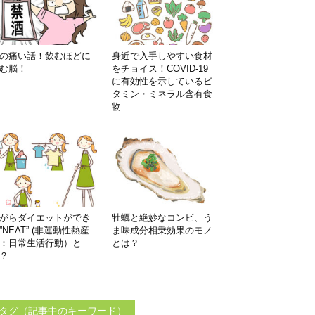
の痛い話！飲むほどに
身近で入手しやすい食材
む脳！
をチョイス！COVID-19
に有効性を示しているビ
タミン・ミネラル含有食
物
がらダイエットができ
牡蠣と絶妙なコンビ、う
”NEAT” (非運動性熱産
ま味成分相乗効果のモノ
：日常生活行動）と
とは？
？
タグ（記事中のキーワード）