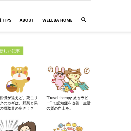
 TIPS
ABOUT
WELLBA HOME
新しい記事
習慣が違えど、死亡リ
”Travel therapy:旅セラピ
クのカギは、野菜と果
ー” で認知症を改善！生活
の摂取量の多さ！？
の質の向上を。