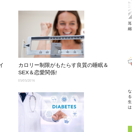
耳
縮
イ
カロリー制限がもたらす良質の睡眠＆
SEX＆恋愛関係!
05/05/2016
な
る
生
は