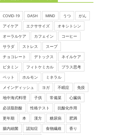
COVID-19
DASH
MIND
うつ
がん
アイケア
エクササイズ
オキシトシン
オーラルケア
カフェイン
コーヒー
サラダ
ストレス
スープ
チョコレート
デトックス
ネイルケア
ビタミン
フィトケミカル
プラス思考
ペット
ホルモン
ミネラル
メインディッシュ
ヨガ
不眠症
免疫
地中海式料理
子供
常備菜
心臓病
必須脂肪酸
性格テスト
抗酸化作用
更年期
本
漢方
糖尿病
肥満
腸内細菌
認知症
食物繊維
香り