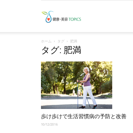
健
ホーム
タグ
肥満
康・
タグ: 肥満
美
容
歩け歩けで生活習慣病の予防と改善
10/12/2016