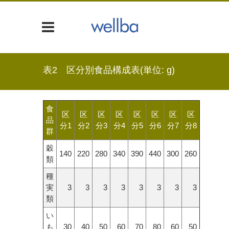
表2 区分別食品構成表(単位: g)
食
区
区
区
区
区
区
区
区
品
分1
分2
分3
分4
分5
分6
分7
分8
群
穀
140
220
280
340
390
440
300
260
類
種
実
3
3
3
3
3
3
3
3
類
い
も
30
40
50
60
70
80
60
50