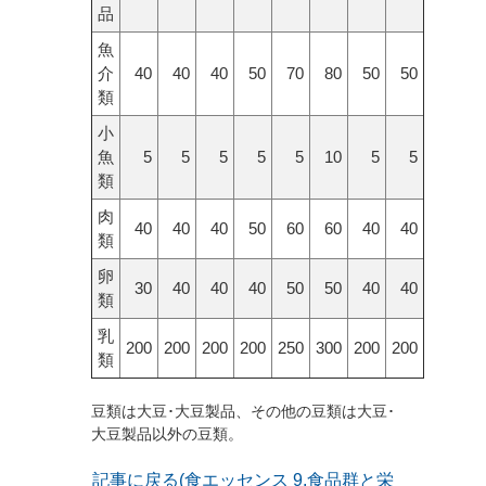
品
魚
介
40
40
40
50
70
80
50
50
類
小
魚
5
5
5
5
5
10
5
5
類
肉
40
40
40
50
60
60
40
40
類
卵
30
40
40
40
50
50
40
40
類
乳
200
200
200
200
250
300
200
200
類
豆類は大豆･大豆製品、その他の豆類は大豆･
大豆製品以外の豆類。
記事に戻る(食エッセンス 9.食品群と栄